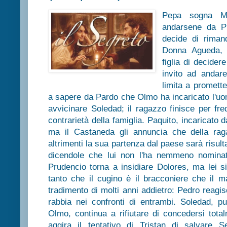
Pepa sogna Ma
andarsene da Pu
decide di riman
Donna Agueda, a
figlia di decider
invito ad andare
limita a promett
a sapere da Pardo che Olmo ha incaricato l'uom
avvicinare Soledad; il ragazzo finisce per fr
contrarietà della famiglia. Paquito, incaricato 
ma il Castaneda gli annuncia che della ra
altrimenti la sua partenza dal paese sarà risult
dicendole che lui non l'ha nemmeno nominata
Prudencio torna a insidiare Dolores, ma lei s
tanto che il cugino è il bracconiere che il m
tradimento di molti anni addietro: Pedro reag
rabbia nei confronti di entrambi. Soledad, pu
Olmo, continua a rifiutare di concedersi tota
aggira il tentativo di Tristan di salvare S