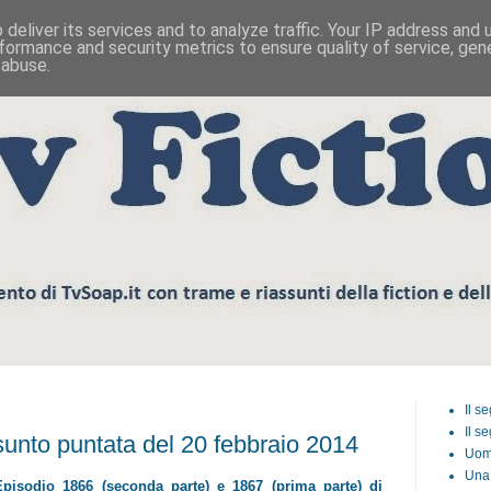
deliver its services and to analyze traffic. Your IP address and
formance and security metrics to ensure quality of service, ge
 abuse.
Il s
Il s
unto puntata del 20 febbraio 2014
Uom
Una 
Episodio 1866 (seconda parte) e 1867 (prima parte) di