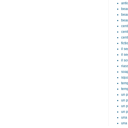
anti
beau
beau
beau
cent
cent
cent
ficti
il s
il s
il s
rias
soa
squ
tem
temp
un p
un p
un p
un p
una 
una 