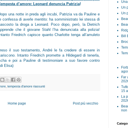
Una 
Tempesta d’amore: Leonard denuncia Patrizia
!
Un p
Un p
Dopo una notte in preda agli incubi, Patrizia va da Pauline e
Beau
le confessa di averle mentito: ha somministrato lei stessa di
nascosto la droga a Leonard. Poco dopo, però, la Dietrich
Beau
apprende che il giovane Stahl l’ha denunciata alla polizia!
Ridg
Intanto Friedrich capisce quanto Charlotte tenga all’amuleto
Bill
Broo
Tem
reso il suo testamento, André le fa credere di essere in
Temp
iariscono. Intanto Friedrich promette a Hildegard di tenerla,
cha e poi a Pauline di testimoniare a suo favore contro
di Elisa)
Forb
ago
Far 
202
more
,
tempesta d'amore riassunti
Tutt
15 
La p
202
Home page
Post più vecchio
Beau
non 
Categor