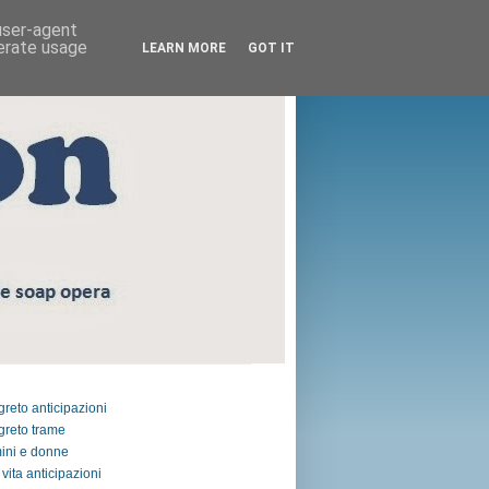
 user-agent
nerate usage
LEARN MORE
GOT IT
egreto anticipazioni
egreto trame
ini e donne
vita anticipazioni