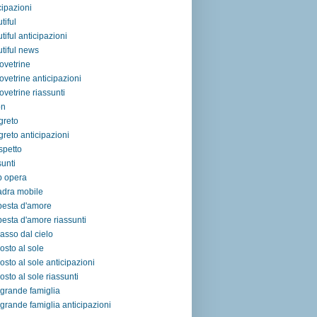
cipazioni
tiful
tiful anticipazioni
tiful news
ovetrine
ovetrine anticipazioni
ovetrine riassunti
on
egreto
egreto anticipazioni
ospetto
sunti
p opera
adra mobile
pesta d'amore
esta d'amore riassunti
asso dal cielo
osto al sole
osto al sole anticipazioni
osto al sole riassunti
grande famiglia
grande famiglia anticipazioni