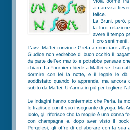
Viola dorme fra
accarezza lieve
felice.
La Bruni, però, 
la loro relazion
avere il tempo p
i loro sentimenti.
L’avv. Maffei convince Greta a rinunciare all’ap
Giudice non vedrebbe di buon occhio il pagame
da parte dell’ex marito e potrebbe pensare che
chiaro. La Fournier chiede a Maffei se il suo 
dormire con lei la notte, e il legale le d
soddisfatto quando lo apprende, ma ancora d
subito da Maffei. Un’arma in più per togliere l’af
Le indagini hanno confermato che Perla, la mog
lo tradisce con il suo insegnante di yoga. Ma An
idolo, gli riferisce che la moglie è una donna f
con champagne e, dopo aver visto il book 
Pergolesi, gli offre di collaborare con la su