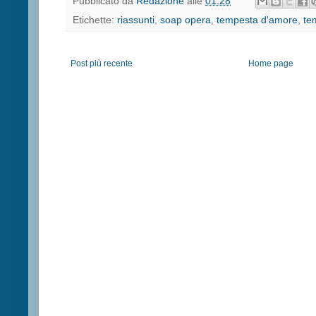
Pubblicato da
Redazione
alle
01:28
Etichette:
riassunti
,
soap opera
,
tempesta d'amore
,
te
Post più recente
Home page