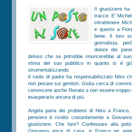
Il giustiziere h
tracce. E’ Miche
intrattenere Mic
e questo a Fior
bene. Il loro so
giornalista, pe
dolore dei paren
deluso che se potrebbe rinuncerebbe al suo 
stima del suo pubblico in quanto si è gi
strumentalizzando.
Il ruolo di padre ha responsabilizzato Niko c
non pesare sui genitori. Giulia cerca di convin
convincere anche Renato a non essere troppo op
esasperarlo ancora di più.
Angela parla dei problemi di Niko a Franco, 
pensiero è rivolto costantemente a Giovanna
giustiziere. Che fare? Confessare alla poliz
Giovanna esce di casa, e Franco ne approf