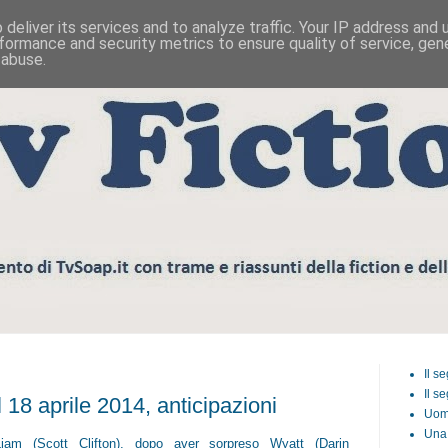
deliver its services and to analyze traffic. Your IP address and
formance and security metrics to ensure quality of service, ge
 abuse.
Il s
Il s
8 aprile 2014, anticipazioni
Uom
Una 
Liam (Scott Clifton), dopo aver sorpreso Wyatt (Darin