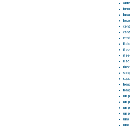
anti
beau
beau
beau
cent
cent
cent
ficti
il s
il s
il s
rias
soa
squ
tem
temp
un p
un p
un p
un p
una 
una 