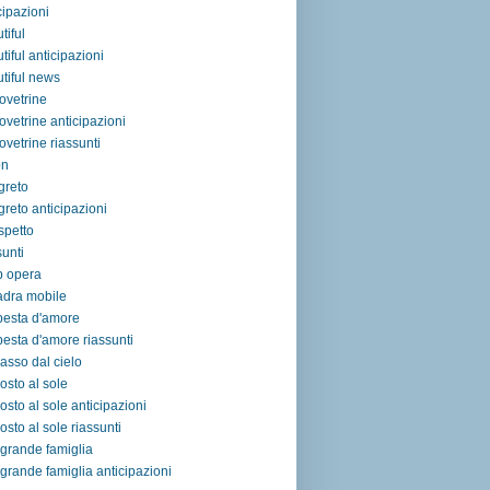
cipazioni
tiful
tiful anticipazioni
tiful news
ovetrine
ovetrine anticipazioni
ovetrine riassunti
on
egreto
egreto anticipazioni
ospetto
sunti
p opera
adra mobile
pesta d'amore
esta d'amore riassunti
asso dal cielo
osto al sole
osto al sole anticipazioni
osto al sole riassunti
grande famiglia
grande famiglia anticipazioni