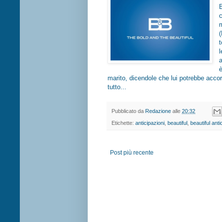
(
l
è
marito, dicendole che lui potrebbe acco
tutto...
Pubblicato da
Redazione
alle
20:32
Etichette:
anticipazioni
,
beautiful
,
beautiful anti
Post più recente