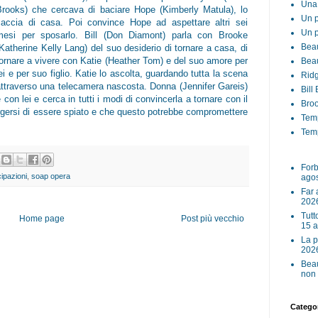
Una 
Brooks) che cercava di baciare Hope (Kimberly Matula), lo
Un p
caccia di casa. Poi convince Hope ad aspettare altri sei
Un p
mesi per sposarlo. Bill (Don Diamont) parla con Brooke
Beau
Katherine Kelly Lang) del suo desiderio di tornare a casa, di
tornare a vivere con Katie (Heather Tom) e del suo amore per
Beau
ei e per suo figlio. Katie lo ascolta, guardando tutta la scena
Ridg
attraverso una telecamera nascosta. Donna (Jennifer Gareis)
Bill
 con lei e cerca in tutti i modi di convincerla a tornare con il
Broo
rgersi di essere spiato e che questo potrebbe compromettere
Tem
Temp
Forb
cipazioni
,
soap opera
ago
Far 
202
Tutt
Home page
Post più vecchio
15 
La p
202
Beau
non 
Categor