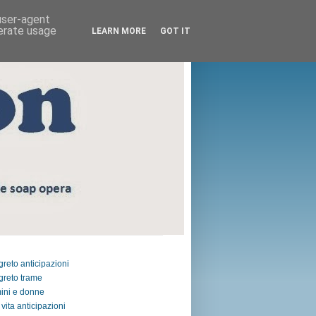
 user-agent
nerate usage
LEARN MORE
GOT IT
egreto anticipazioni
egreto trame
ini e donne
vita anticipazioni