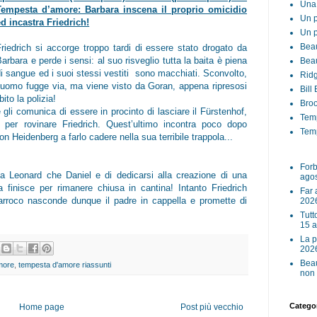
Una 
Tempesta d’amore: Barbara inscena il proprio omicidio
Un p
ed incastra Friedrich!
Un p
Beau
Friedrich si accorge troppo tardi di essere stato drogato da
arbara e perde i sensi: al suo risveglio tutta la baita è piena
Beau
di sangue ed i suoi stessi vestiti sono macchiati. Sconvolto,
Ridg
l’uomo fugge via, ma viene visto da Goran, appena ripresosi
Bill
ito la polizia!
Broo
gli comunica di essere in procinto di lasciare il Fürstenhof,
Tem
 per rovinare Friedrich. Quest’ultimo incontra poco dopo
Temp
on Heidenberg a farlo cadere nella sua terribile trappola...
Forb
ia Leonard che Daniel e di dedicarsi alla creazione di una
ago
 finisce per rimanere chiusa in cantina! Intanto Friedrich
Far 
 parroco nasconde dunque il padre in cappella e promette di
202
Tutt
15 
La p
202
Beau
more
,
tempesta d'amore riassunti
non 
Categor
Home page
Post più vecchio