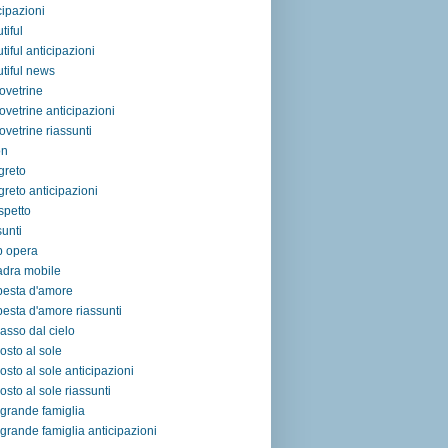
cipazioni
tiful
tiful anticipazioni
tiful news
ovetrine
ovetrine anticipazioni
ovetrine riassunti
on
egreto
egreto anticipazioni
ospetto
sunti
p opera
adra mobile
pesta d'amore
esta d'amore riassunti
asso dal cielo
osto al sole
osto al sole anticipazioni
osto al sole riassunti
grande famiglia
grande famiglia anticipazioni