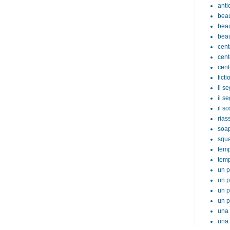
anti
beau
beau
beau
cent
cent
cent
ficti
il s
il s
il s
rias
soa
squ
tem
temp
un p
un p
un p
un p
una 
una 