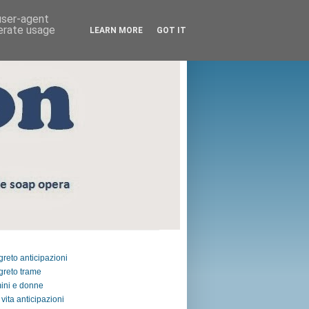
 user-agent
nerate usage
LEARN MORE
GOT IT
egreto anticipazioni
egreto trame
ini e donne
vita anticipazioni