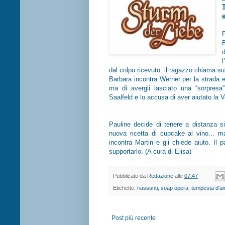
B
dal colpo ricevuto: il ragazzo chiama sub
Barbara incontra Werner per la strada e 
ma di avergli lasciato una “sorpresa”
Saalfeld e lo accusa di aver aiutato la V
Pauline decide di tenere a distanza s
nuova ricetta di cupcake al vino... ma
incontra Martin e gli chiede aiuto. Il
supportarlo. (A cura di Elisa)
Pubblicato da
Redazione
alle
07:47
Etichette:
riassunti
,
soap opera
,
tempesta d'a
Post più recente