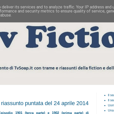
deliver its services and to analyze traffic. Your IP address and
formance and security metrics to ensure quality of service, ge
 abuse.
Il s
Il s
ssunto puntata del 24 aprile 2014
Uom
Una 
Episodio 1901 (terza parte) e 1902 (prima parte) di