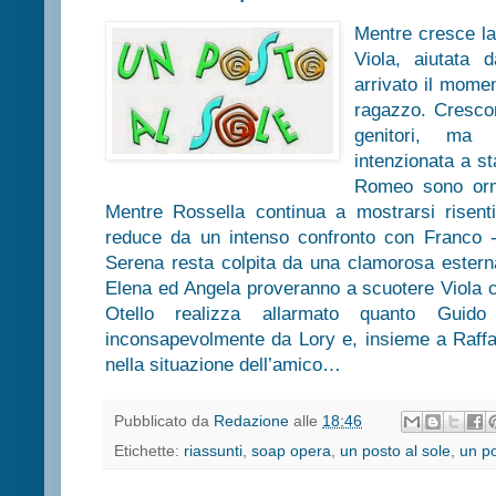
Mentre cresce la
Viola, aiutata 
arrivato il momen
ragazzo. Crescon
genitori, ma
intenzionata a s
Romeo sono orma
Mentre Rossella continua a mostrarsi risentit
reduce da un intenso confronto con Franco 
Serena resta colpita da una clamorosa ester
Elena ed Angela proveranno a scuotere Viola 
Otello realizza allarmato quanto Guido
inconsapevolmente da Lory e, insieme a Raffa
nella situazione dell’amico…
Pubblicato da
Redazione
alle
18:46
Etichette:
riassunti
,
soap opera
,
un posto al sole
,
un po