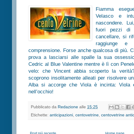
Fiamma esegue 
Velasco e int
nascondere. Lui
fuori pezzi di
cancellare, si ri
raggiunge e i
comprensione. Forse anche qualcosa di più. Co
prova a lasciarsi alle spalle la sua ossessio
Cedric al Blue Valentine mentre è lì con Penel
velo: che Vincent abbia scoperto la veri
scoprono insolitamente alleati per risolvere 
Alba si accorge che Viola è incinta: Viola 
nell’occhio!
Pubblicato da
Redazione
alle
15:25
Etichette:
anticipazioni
,
centovetrine
,
centovetrine anti
Post più recente
Home page