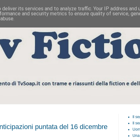
deliver its services and to analyze traffic. Your IP address and
formance and security metrics to ensure quality of service, ge
 abuse.
Il s
Il s
cipazioni puntata del 16 dicembre
Uom
Una 