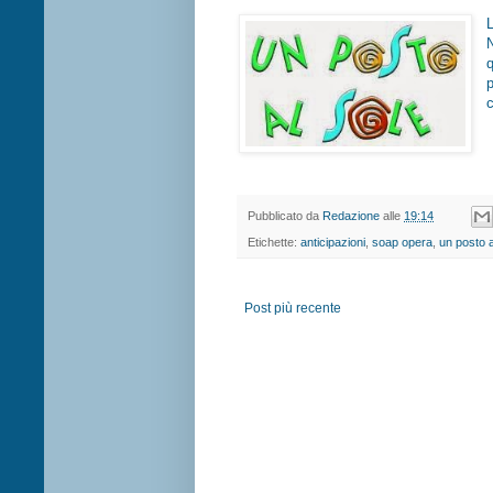
L
p
c
Pubblicato da
Redazione
alle
19:14
Etichette:
anticipazioni
,
soap opera
,
un posto a
Post più recente