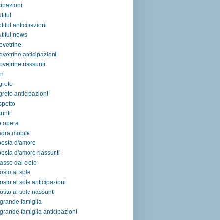
cipazioni
tiful
tiful anticipazioni
tiful news
ovetrine
ovetrine anticipazioni
ovetrine riassunti
on
egreto
egreto anticipazioni
ospetto
sunti
p opera
adra mobile
pesta d'amore
esta d'amore riassunti
asso dal cielo
osto al sole
osto al sole anticipazioni
osto al sole riassunti
grande famiglia
grande famiglia anticipazioni