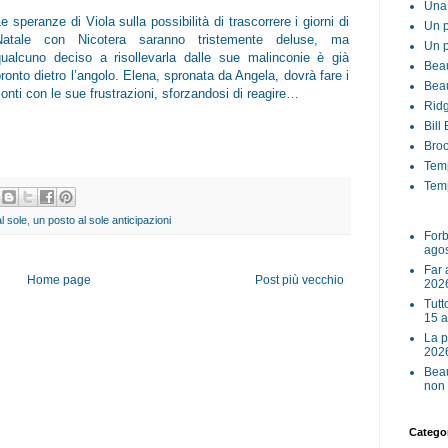
Una 
e speranze di Viola sulla possibilità di trascorrere i giorni di
Un p
Natale con Nicotera saranno tristemente deluse, ma
Un p
qualcuno deciso a risollevarla dalle sue malinconie è già
Beau
ronto dietro l’angolo. Elena, spronata da Angela, dovrà fare i
Beau
onti con le sue frustrazioni, sforzandosi di reagire…
Ridg
Bill
Broo
Tem
Temp
l sole
,
un posto al sole anticipazioni
Forb
ago
Far 
Home page
Post più vecchio
202
Tutt
15 
La p
202
Beau
non 
Categor