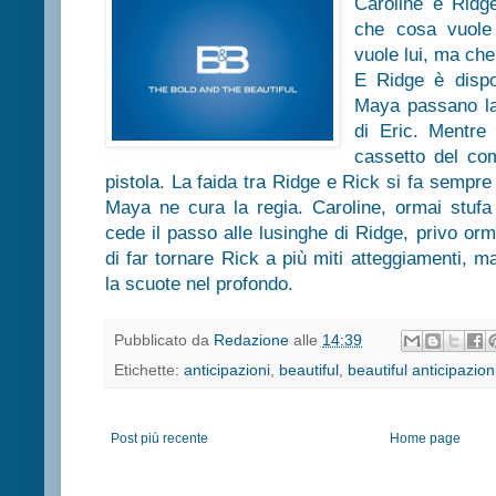
Caroline e Ridg
che cosa vuole 
vuole lui, ma che
E Ridge è dispo
Maya passano la
di Eric. Mentre
cassetto del co
pistola. La faida tra Ridge e Rick si fa sempre 
Maya ne cura la regia. Caroline, ormai stufa 
cede il passo alle lusinghe di Ridge, privo orma
di far tornare Rick a più miti atteggiamenti, ma
la scuote nel profondo.
Pubblicato da
Redazione
alle
14:39
Etichette:
anticipazioni
,
beautiful
,
beautiful anticipazion
Post più recente
Home page