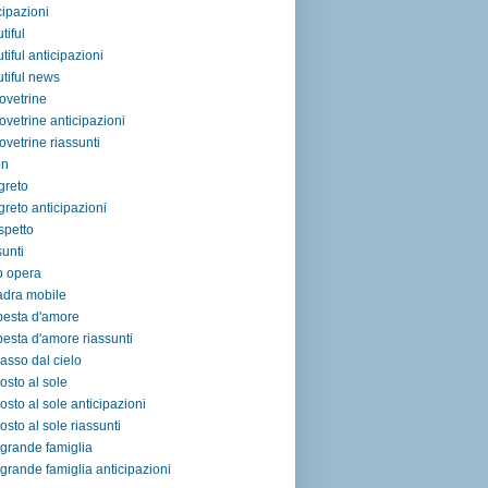
cipazioni
tiful
tiful anticipazioni
tiful news
ovetrine
ovetrine anticipazioni
ovetrine riassunti
on
egreto
egreto anticipazioni
ospetto
sunti
p opera
adra mobile
pesta d'amore
esta d'amore riassunti
asso dal cielo
osto al sole
osto al sole anticipazioni
osto al sole riassunti
grande famiglia
grande famiglia anticipazioni