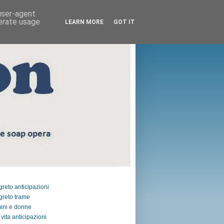
 user-agent
nerate usage
LEARN MORE
GOT IT
egreto anticipazioni
egreto trame
ini e donne
vita anticipazioni