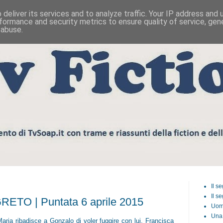
deliver its services and to analyze traffic. Your IP address and
formance and security metrics to ensure quality of service, ge
 abuse.
Il s
Il s
ETO | Puntata 6 aprile 2015
Uom
Una 
Maria ribadisce a Gonzalo di voler fuggire con lui. Francisca