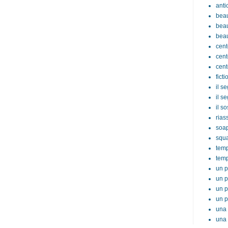
anti
beau
beau
beau
cent
cent
cent
ficti
il s
il s
il s
rias
soa
squ
tem
temp
un p
un p
un p
un p
una 
una 