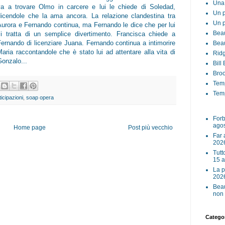
Una 
va a trovare Olmo in carcere e lui le chiede di Soledad,
Un p
dicendole che la ama ancora. La relazione clandestina tra
Un p
Aurora e Fernando continua, ma Fernando le dice che per lui
Beau
si tratta di un semplice divertimento. Francisca chiede a
Fernando di licenziare Juana. Fernando continua a intimorire
Beau
Maria raccontandole che è stato lui ad attentare alla vita di
Ridg
Gonzalo...
Bill
Broo
Tem
Temp
ticipazioni
,
soap opera
Forb
ago
Home page
Post più vecchio
Far 
202
Tutt
15 
La p
202
Beau
non 
Categor