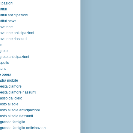
cipazioni
tiful
tiful anticipazioni
tiful news
ovetrine
ovetrine anticipazioni
ovetrine riassunti
on
egreto
egreto anticipazioni
ospetto
sunti
p opera
adra mobile
pesta d'amore
esta d'amore riassunti
asso dal cielo
osto al sole
osto al sole anticipazioni
osto al sole riassunti
grande famiglia
grande famiglia anticipazioni