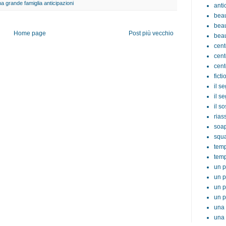
a grande famiglia anticipazioni
anti
beau
beau
Home page
Post più vecchio
beau
cent
cent
cent
ficti
il s
il s
il s
rias
soa
squ
tem
temp
un p
un p
un p
un p
una 
una 