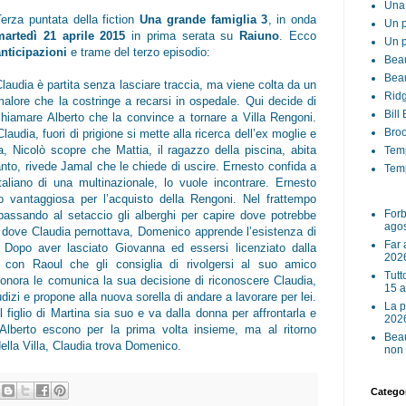
Una 
Terza puntata della fiction
Una grande famiglia 3
, in onda
Un p
martedì 21 aprile 2015
in prima serata su
Raiuno
. Ecco
Un p
anticipazioni
e trame del terzo episodio:
Beau
Beau
laudia è partita senza lasciare traccia, ma viene colta da un
Ridg
malore che la costringe a recarsi in ospedale. Qui decide di
Bill
chiamare Alberto che la convince a tornare a Villa Rengoni.
Broo
audia, fuori di prigione si mette alla ricerca dell’ex moglie e
ra, Nicolò scopre che Mattia, il ragazzo della piscina, abita
Tem
tanto, rivede Jamal che le chiede di uscire. Ernesto confida a
Temp
aliano di una multinazionale, lo vuole incontrare. Ernesto
 vantaggiosa per l’acquisto della Rengoni. Nel frattempo
Forb
passando al setaccio gli alberghi per capire dove potrebbe
ago
sto dove Claudia pernottava, Domenico apprende l’esistenza di
Far 
Dopo aver lasciato Giovanna ed essersi licenziato dalla
202
a con Raoul che gli consiglia di rivolgersi al suo amico
Tutt
eonora le comunica la sua decisione di riconoscere Claudia,
15 
dizi e propone alla nuova sorella di andare a lavorare per lei.
La p
l figlio di Martina sia suo e va dalla donna per affrontarla e
202
e Alberto escono per la prima volta insieme, ma al ritorno
Beau
ella Villa, Claudia trova Domenico.
non 
Categor