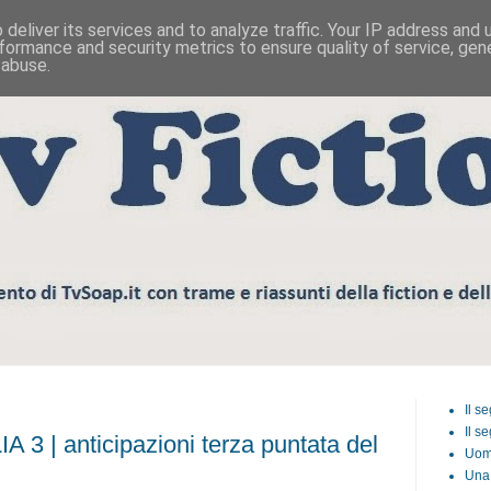
deliver its services and to analyze traffic. Your IP address and
formance and security metrics to ensure quality of service, ge
 abuse.
Il s
Il s
| anticipazioni terza puntata del
Uom
Una 