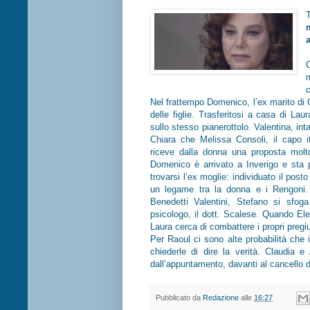
C
Nel frattempo Domenico, l’ex marito di Cl
delle figlie. Trasferitosi a casa di Lau
sullo stesso pianerottolo. Valentina, in
Chiara che Melissa Consoli, il capo it
riceve dalla donna una proposta molto
Domenico è arrivato a Inverigo e sta 
trovarsi l’ex moglie: individuato il po
un legame tra la donna e i Rengoni. 
Benedetti Valentini, Stefano si sfog
psicologo, il dott. Scalese. Quando El
Laura cerca di combattere i propri pregiu
Per Raoul ci sono alte probabilità che i
chiederle di dire la verità. Claudia 
dall’appuntamento, davanti al cancello d
Pubblicato da
Redazione
alle
16:27