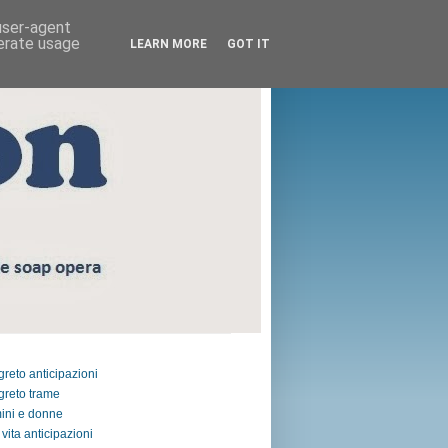
 user-agent
nerate usage
LEARN MORE
GOT IT
egreto anticipazioni
egreto trame
ini e donne
vita anticipazioni