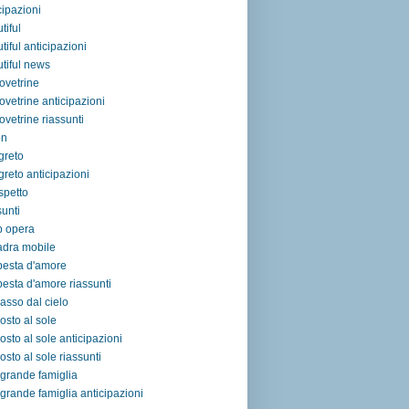
cipazioni
tiful
tiful anticipazioni
tiful news
ovetrine
ovetrine anticipazioni
ovetrine riassunti
on
egreto
egreto anticipazioni
ospetto
sunti
p opera
adra mobile
pesta d'amore
esta d'amore riassunti
asso dal cielo
osto al sole
osto al sole anticipazioni
osto al sole riassunti
grande famiglia
grande famiglia anticipazioni