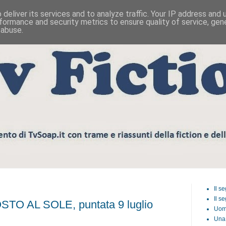
deliver its services and to analyze traffic. Your IP address and
formance and security metrics to ensure quality of service, ge
 abuse.
Il s
Il s
TO AL SOLE, puntata 9 luglio
Uom
Una 