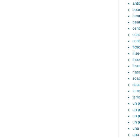
anti
beau
beau
beau
cent
cent
cent
ficti
il s
il s
il s
rias
soa
squ
tem
temp
un p
un p
un p
un p
una 
una 