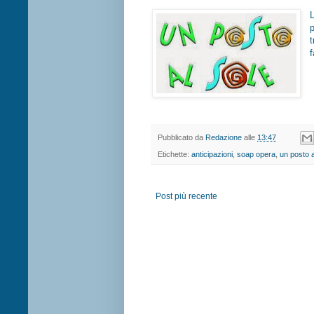
f
Pubblicato da
Redazione
alle
13:47
Etichette:
anticipazioni
,
soap opera
,
un posto a
Post più recente