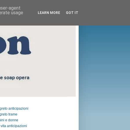
 user-agent
nerate usage
LEARN MORE
GOT IT
egreto anticipazioni
egreto trame
ini e donne
vita anticipazioni