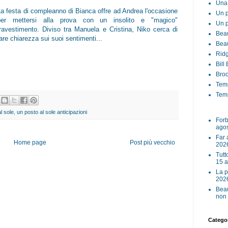
Una 
La festa di compleanno di Bianca offre ad Andrea l'occasione
Un p
per mettersi alla prova con un insolito e "magico"
Un p
travestimento. Diviso tra Manuela e Cristina, Niko cerca di
Beau
are chiarezza sui suoi sentimenti...
Beau
Ridg
Bill
Broo
Tem
Temp
l sole
,
un posto al sole anticipazioni
Forb
ago
Far 
Home page
Post più vecchio
202
Tutt
15 
La p
202
Beau
non 
Categor