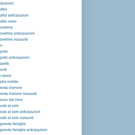
cipazioni
tiful
tiful anticipazioni
tiful news
ovetrine
ovetrine anticipazioni
ovetrine riassunti
on
egreto
egreto anticipazioni
ospetto
sunti
p opera
adra mobile
pesta d'amore
esta d'amore riassunti
asso dal cielo
osto al sole
osto al sole anticipazioni
osto al sole riassunti
grande famiglia
grande famiglia anticipazioni