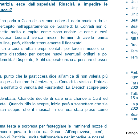
Una 
Patrizia esce dall’ospedale! Riuscirà a impedire le
Un p
nozze?
Un p
Beau
Tina parla a Coco dello strano odore di carta bruciata da lei
percepito nell’appartamento dei Saalfeld: la Conradi non ci
Beau
mette molto a capire come sono andate le cose e così
Ridg
accusa Leonard senza mezzi termini di averla prima
Bill
auline, però, difende strenuamente il fidanzato!
Broo
ch e così sfrutta i propri contatti per fare in modo che il
Tem
ente dissodato per cercare nuovi eventuali ordigni e poi
Temp
a demolita! Disperato, Stahl disperato inizia a pensare di esser
Forb
l punto che la pasticcera dice all’amica di non volerla più
ago
ue ad aiutare la Jentzsch, la Conradi fa visita a Patrizia
Far 
a dell’atto di vendita del Fürstenhof. La Dietrich scopre però
202
Tutt
15 
erubata, Charlotte decide di dare una chance a Curd ed
’hotel. Quando Nils lo scopre, inizia però a sospettare che sia
La p
202
 Goran scopre che il musical in cui era stato preso come
Beau
non 
una festa a sorpresa per festeggiare le imminenti nozze di
erto privato tenuto da Goran. All’improvviso, però, i
Categor
rivo di Patrizia, uscita dall’ospedale per impedire le nozze! Il