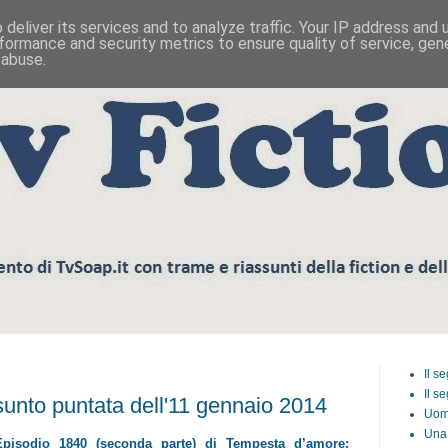
deliver its services and to analyze traffic. Your IP address and
formance and security metrics to ensure quality of service, ge
 abuse.
Il s
Il s
unto puntata dell'11 gennaio 2014
Uom
Una 
Episodio 1840 (seconda parte) di Tempesta d’amore: