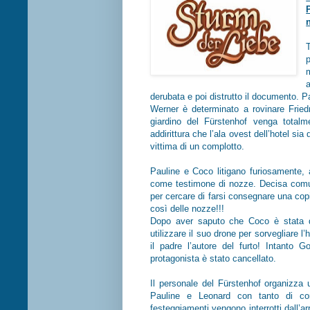
derubata e poi distrutto il documento. P
Werner è determinato a rovinare Friedri
giardino del Fürstenhof venga totalm
addirittura che l’ala ovest dell’hotel si
vittima di un complotto.
Pauline e Coco litigano furiosamente, a
come testimone di nozze. Decisa comunq
per cercare di farsi consegnare una copi
così delle nozze!!!
Dopo aver saputo che Coco è stata d
utilizzare il suo drone per sorvegliare l
il padre l’autore del furto! Intanto
protagonista è stato cancellato.
Il personale del Fürstenhof organizza 
Pauline e Leonard con tanto di conc
festeggiamenti vengono interrotti dall’ar