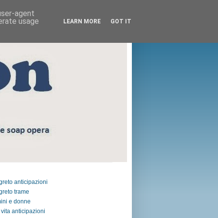
 user-agent
nerate usage
LEARN MORE
GOT IT
egreto anticipazioni
egreto trame
ini e donne
vita anticipazioni