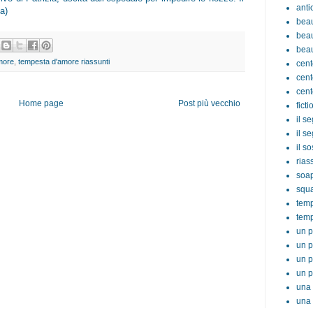
anti
a)
beau
beau
beau
more
,
tempesta d'amore riassunti
cent
cent
cent
Home page
Post più vecchio
ficti
il s
il s
il s
rias
soa
squ
tem
temp
un p
un p
un p
un p
una 
una 