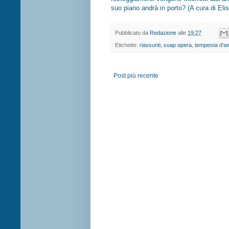
suo piano andrà in porto? (A cura di Elis
Pubblicato da
Redazione
alle
19:27
Etichette:
riassunti
,
soap opera
,
tempesta d'a
Post più recente