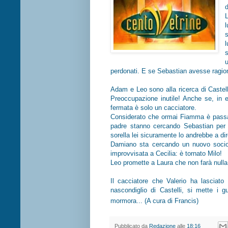
d
l
perdonati. E se Sebastian avesse ragio
Adam e Leo sono alla ricerca di Castelli
Preoccupazione inutile! Anche se, in e
fermata è solo un cacciatore.
Considerato che ormai Fiamma è passata
padre stanno cercando Sebastian per 
sorella lei sicuramente lo andrebbe a di
Damiano sta cercando un nuovo socio 
improvvisata a Cecilia: è tornato Milo!
Leo promette a Laura che non farà null
Il cacciatore che Valerio ha lasciato
nascondiglio di Castelli, si mette i g
mormora... (A cura di Francis)
Pubblicato da
Redazione
alle
18:16