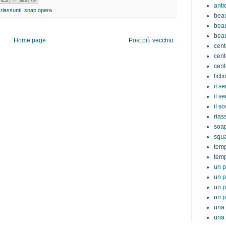
anti
,
riassunti
,
soap opera
beau
beau
beau
Home page
Post più vecchio
cent
cent
cent
ficti
il s
il s
il s
rias
soa
squ
tem
temp
un p
un p
un p
un p
una 
una 