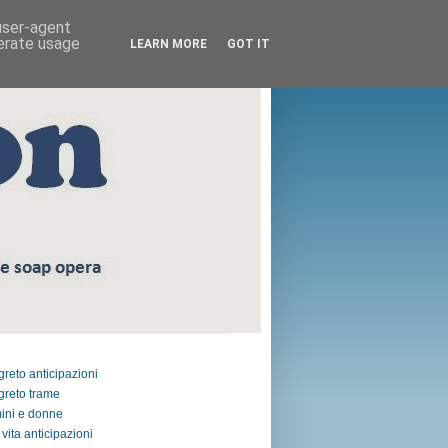
 user-agent
nerate usage
LEARN MORE
GOT IT
egreto anticipazioni
egreto trame
ini e donne
vita anticipazioni