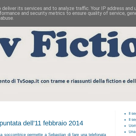
deliver its services and to analyze traffic. Your IP address and
formance and security metrics to ensure quality of service, ge
 abuse.
Il s
Il s
puntata dell'11 febbraio 2014
Uom
Una 
La soccorritrice permette a Sebastian di fare una telefonata