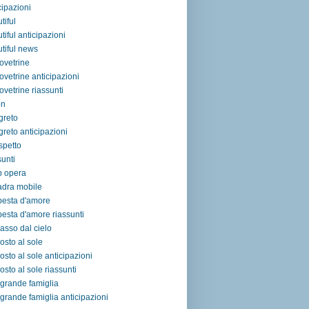
cipazioni
tiful
tiful anticipazioni
tiful news
ovetrine
ovetrine anticipazioni
ovetrine riassunti
on
egreto
egreto anticipazioni
ospetto
sunti
p opera
adra mobile
pesta d'amore
esta d'amore riassunti
asso dal cielo
osto al sole
osto al sole anticipazioni
osto al sole riassunti
grande famiglia
grande famiglia anticipazioni