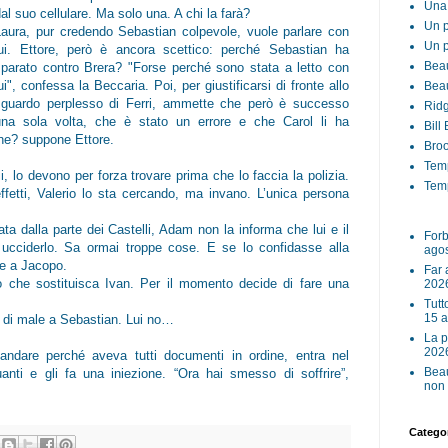
Una 
al suo cellulare. Ma solo una. A chi la farà?
Un p
Laura, pur credendo Sebastian colpevole, vuole parlare con
Un p
lui. Ettore, però è ancora scettico: perché Sebastian ha
Beau
sparato contro Brera? "Forse perché sono stata a letto con
ui", confessa la Beccaria. Poi, per giustificarsi di fronte allo
Beau
sguardo perplesso di Ferri, ammette che però è successo
Ridg
una sola volta, che è stato un errore e che Carol li ha
Bill
ne? suppone Ettore.
Broo
Tem
, lo devono per forza trovare prima che lo faccia la polizia.
Temp
ffetti, Valerio lo sta cercando, ma invano. L’unica persona
 dalla parte dei Castelli, Adam non la informa che lui e il
Forb
ucciderlo. Sa ormai troppe cose. E se lo confidasse alla
ago
re a Jacopo.
Far 
che sostituisca Ivan. Per il momento decide di fare una
202
Tutt
15 
a di male a Sebastian. Lui no…
La p
202
 andare perché aveva tutti documenti in ordine, entra nel
Beau
uanti e gli fa una iniezione. “Ora hai smesso di soffrire”,
non 
Categor