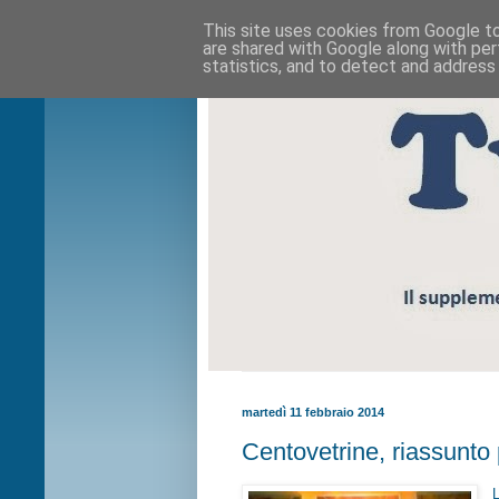
This site uses cookies from Google to 
are shared with Google along with per
statistics, and to detect and address
martedì 11 febbraio 2014
Centovetrine, riassunto 