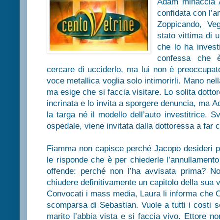
Adam minaccia A
confidata con l’am
Zoppicando, Veg
stato vittima di 
che lo ha invest
confessa che è
cercare di ucciderlo, ma lui non è preoccupat
voce metallica voglia solo intimorirli. Mano nel
ma esige che si faccia visitare. Lo solita dotto
incrinata e lo invita a sporgere denuncia, ma A
la targa né il modello dell’auto investitrice.
ospedale, viene invitata dalla dottoressa a far 
Fiamma non capisce perché Jacopo desideri pa
le risponde che è per chiederle l’annullamento
offende: perché non l’ha avvisata prima? No
chiudere definitivamente un capitolo della sua vi
Convocati i mass media, Laura li informa che C
scomparsa di Sebastian. Vuole a tutti i costi sc
marito l’abbia vista e si faccia vivo. Ettore no