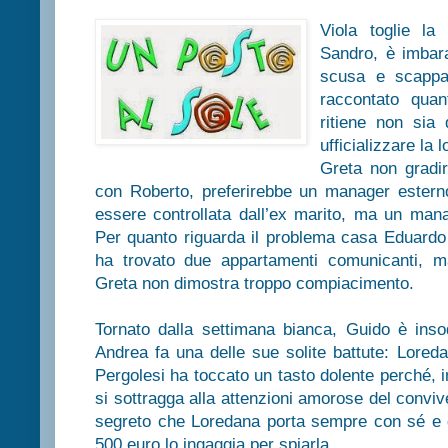
Viola toglie la
Sandro, è imbar
scusa e scappa
raccontato quan
ritiene non sia
ufficializzare la 
Greta non gradir
con Roberto, preferirebbe un manager esterno
essere controllata dall’ex marito, ma un mana
Per quanto riguarda il problema casa Eduardo 
ha trovato due appartamenti comunicanti, m
Greta non dimostra troppo compiacimento.
Tornato dalla settimana bianca, Guido è inso
Andrea fa una delle sue solite battute: Lored
Pergolesi ha toccato un tasto dolente perché, 
si sottragga alla attenzioni amorose del conviv
segreto che Loredana porta sempre con sé e 
500 euro lo ingaggia per spiarla.