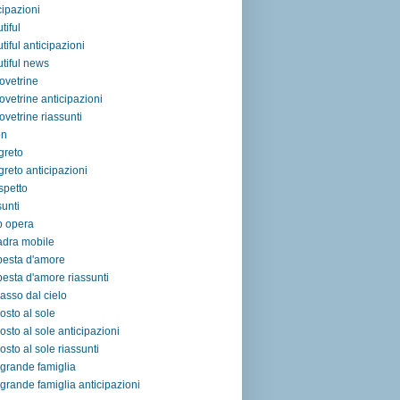
cipazioni
tiful
tiful anticipazioni
tiful news
ovetrine
ovetrine anticipazioni
ovetrine riassunti
on
egreto
egreto anticipazioni
ospetto
sunti
p opera
adra mobile
pesta d'amore
esta d'amore riassunti
asso dal cielo
osto al sole
osto al sole anticipazioni
osto al sole riassunti
grande famiglia
grande famiglia anticipazioni