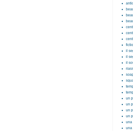
anti
beau
beau
beau
cent
cent
cent
ficti
il s
il s
il s
rias
soa
squ
tem
temp
un p
un p
un p
un p
una 
una 