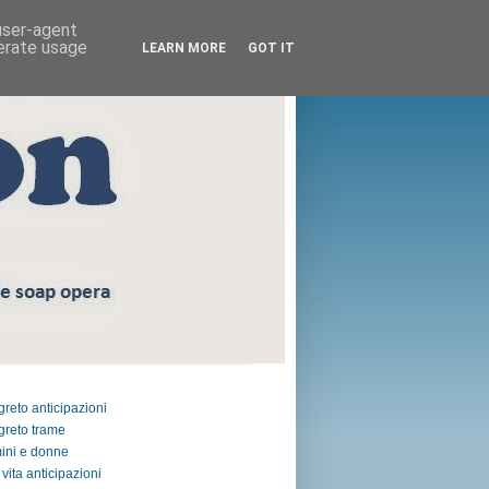
 user-agent
nerate usage
LEARN MORE
GOT IT
egreto anticipazioni
egreto trame
ini e donne
vita anticipazioni