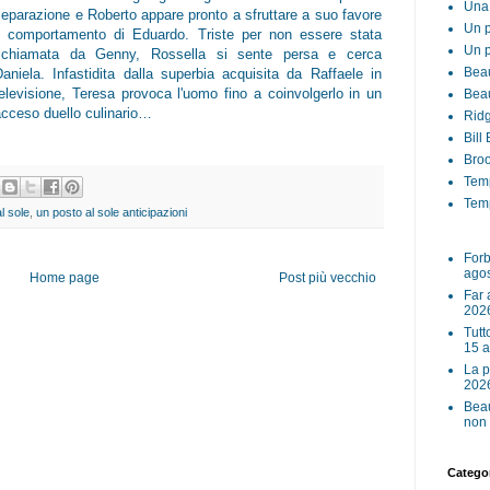
Una 
separazione e Roberto appare pronto a sfruttare a suo favore
Un p
il comportamento di Eduardo. Triste per non essere stata
Un p
richiamata da Genny, Rossella si sente persa e cerca
Beau
Daniela. Infastidita dalla superbia acquisita da Raffaele in
televisione, Teresa provoca l'uomo fino a coinvolgerlo in un
Beau
acceso duello culinario…
Ridg
Bill
Broo
Tem
Temp
l sole
,
un posto al sole anticipazioni
Forb
ago
Home page
Post più vecchio
Far 
202
Tutt
15 
La p
202
Beau
non 
Categor