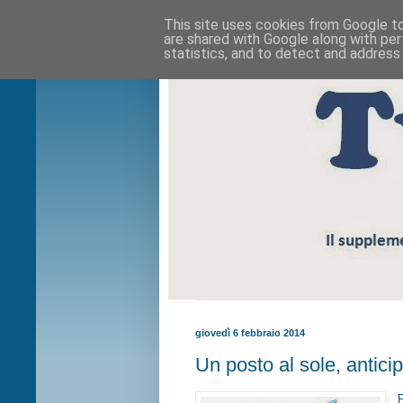
This site uses cookies from Google to 
are shared with Google along with per
statistics, and to detect and address
giovedì 6 febbraio 2014
Un posto al sole, antici