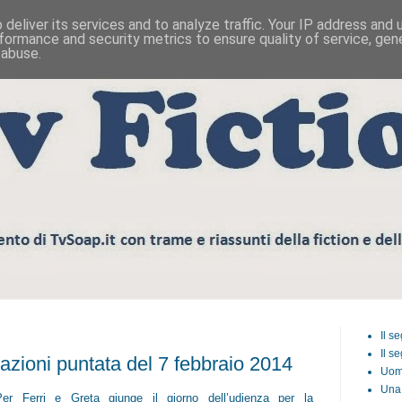
deliver its services and to analyze traffic. Your IP address and
formance and security metrics to ensure quality of service, ge
 abuse.
Il s
Il s
pazioni puntata del 7 febbraio 2014
Uom
Una 
Per Ferri e Greta giunge il giorno dell’udienza per la