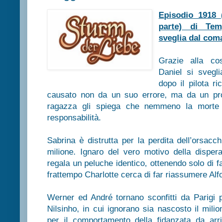
Episodio 1918 
parte) di Tem
sveglia dal coma
Grazie alla cos
Daniel si svegl
dopo il pilota r
causato non da un suo errore, ma da un pro
ragazza gli spiega che nemmeno la morte 
responsabilità.
Sabrina è distrutta per la perdita dell’orsacc
milione. Ignaro del vero motivo della dispera
regala un peluche identico, ottenendo solo di fa
frattempo Charlotte cerca di far riassumere A
Werner ed André tornano sconfitti da Parigi p
Nilsinho, in cui ignorano sia nascosto il milio
per il comportamento della fidanzata da arr