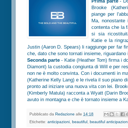
Prima parte
- Do
Brooke (Kather
piange per l'abb
Ma, nonostante 
contenta che la 
si sia ricostitu
Katie e la ringra
Justin (Aaron D. Spears) li raggiunge per far f
che, dato che sono tornati insieme, riguardano 
Seconda parte
- Katie (Heather Tom) firma i d
Diamont) la custodia congiunta di Will e per rest
non ne è molto convinta. Con i documenti in ma
(Katherine Kelly Lang) e le rivela il suo piano 
pronto ad iniziare una nuova vita con lei. Broo
(Kimberly Matula) racconta a Wyatt (Darin Brook
avuto in montagna e che è tornato insieme a Kat
Pubblicato da
Redazione
alle
14:18
Etichette:
anticipazioni
,
beautiful
,
beautiful anticipazion