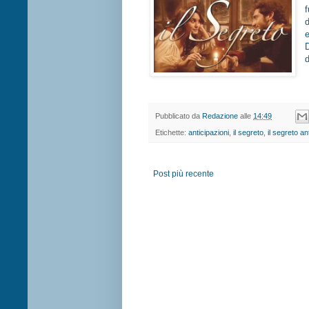
d
Pubblicato da
Redazione
alle
14:49
Etichette:
anticipazioni
,
il segreto
,
il segreto an
Post più recente