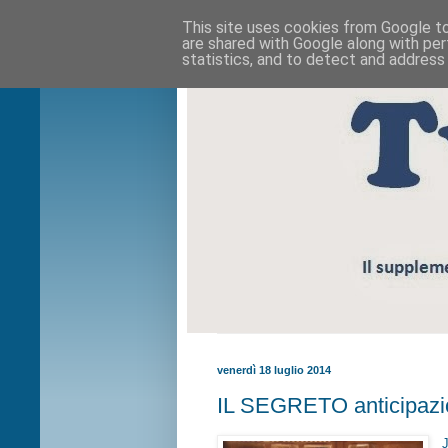
This site uses cookies from Google to 
are shared with Google along with per
statistics, and to detect and address
venerdì 18 luglio 2014
IL SEGRETO anticipazion