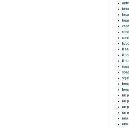
anti
beau
beau
beau
cent
cent
cent
ficti
il s
il s
il s
rias
soa
squ
tem
temp
un p
un p
un p
un p
una 
una 