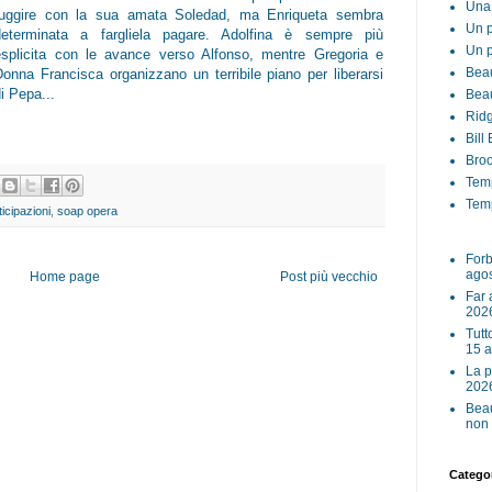
Una 
fuggire con la sua amata Soledad, ma Enriqueta sembra
Un p
determinata a fargliela pagare. Adolfina è sempre più
Un p
esplicita con le avance verso Alfonso, mentre Gregoria e
Beau
Donna Francisca organizzano un terribile piano per liberarsi
i Pepa...
Beau
Ridg
Bill
Broo
Tem
Temp
ticipazioni
,
soap opera
Forb
ago
Home page
Post più vecchio
Far 
202
Tutt
15 
La p
202
Beau
non 
Categor