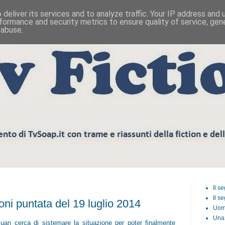
deliver its services and to analyze traffic. Your IP address and
formance and security metrics to ensure quality of service, ge
 abuse.
Il s
Il s
i puntata del 19 luglio 2014
Uom
Una 
Juan cerca di sistemare la situazione per poter finalmente