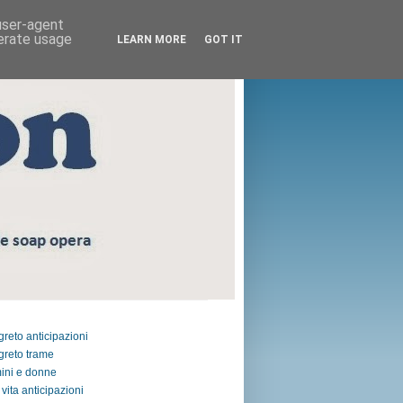
 user-agent
nerate usage
LEARN MORE
GOT IT
egreto anticipazioni
egreto trame
ini e donne
vita anticipazioni