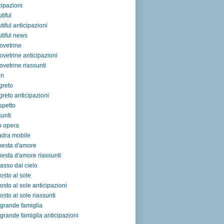
cipazioni
tiful
tiful anticipazioni
tiful news
ovetrine
ovetrine anticipazioni
ovetrine riassunti
on
egreto
egreto anticipazioni
ospetto
sunti
p opera
adra mobile
pesta d'amore
esta d'amore riassunti
asso dal cielo
osto al sole
osto al sole anticipazioni
osto al sole riassunti
grande famiglia
grande famiglia anticipazioni