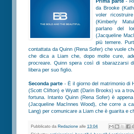
Prima parte
- Ri
da Brooke (Kathe
voler ricostrui
(Kimberly Matu
parlano del lo
(Jacqueline Mac
più temere. Purt
contattata da Quinn (Rena Sofer) che vuole che
che dica a Liam che, dopo molte cure, ad
procreare. Quinn spera così di sbarazzarsi 
libera per suo figlio.
Seconda parte
- È il giorno del matrimonio di
(Scott Clifton) e Wyatt (Darin Brooks) va a tr
fortuna. Intanto Quinn (Rena Sofer) è appena 
(Jacqueline MacInnes Wood), che corre a cas
Lang) per comunicare a Liam che è guarita e che
Pubblicato da
Redazione
alle
13:04