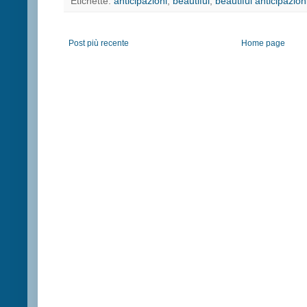
Etichette:
anticipazioni
,
beautiful
,
beautiful anticipazion
Post più recente
Home page