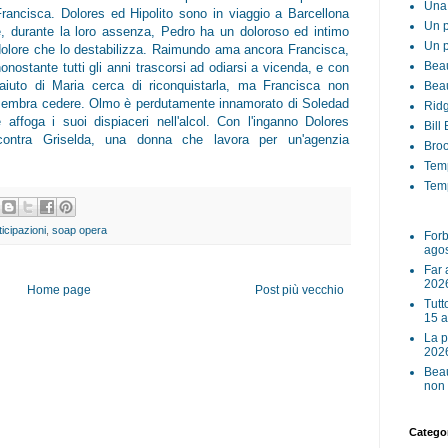
Una 
Francisca. Dolores ed Hipolito sono in viaggio a Barcellona
Un p
e, durante la loro assenza, Pedro ha un doloroso ed intimo
Un p
dolore che lo destabilizza. Raimundo ama ancora Francisca,
Beau
onostante tutti gli anni trascorsi ad odiarsi a vicenda, e con
l'aiuto di Maria cerca di riconquistarla, ma Francisca non
Beau
sembra cedere. Olmo è perdutamente innamorato di Soledad
Ridg
e affoga i suoi dispiaceri nell'alcol. Con l'inganno Dolores
Bill
ncontra Griselda, una donna che lavora per un'agenzia
Broo
Tem
Temp
ticipazioni
,
soap opera
Forb
ago
Far 
202
Home page
Post più vecchio
Tutt
15 
La p
202
Beau
non 
Categor