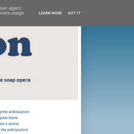
 user-agent
nerate usage
LEARN MORE
GOT IT
egreto anticipazioni
egreto trame
ini e donne
vita anticipazioni