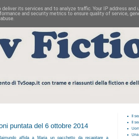
deliver its services and to analyze traffic. Your IP address and
formance and security metrics to ensure quality of service, ge
 abuse.
Il s
Il s
ni puntata del 6 ottobre 2014
Uom
Una 
Raimundo affida a Maria un pacchetto da recapitare a