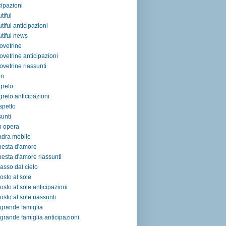
cipazioni
tiful
tiful anticipazioni
tiful news
ovetrine
ovetrine anticipazioni
ovetrine riassunti
on
egreto
egreto anticipazioni
ospetto
sunti
p opera
adra mobile
pesta d'amore
esta d'amore riassunti
asso dal cielo
osto al sole
osto al sole anticipazioni
osto al sole riassunti
grande famiglia
grande famiglia anticipazioni