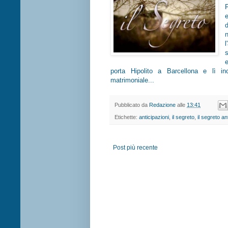
n
porta Hipolito a Barcellona e lì i
matrimoniale...
Pubblicato da
Redazione
alle
13:41
Etichette:
anticipazioni
,
il segreto
,
il segreto an
Post più recente