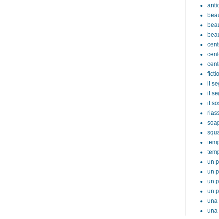
anti
beau
beau
beau
cent
cent
cent
ficti
il s
il s
il s
rias
soa
squ
tem
temp
un p
un p
un p
un p
una 
una 