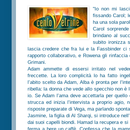
"Io non mi lasc
fissando Carol; le
ha una sola parol
Carol sorprend
brindano al suc
subito ironizza 
lascia credere che fra lui e la Fassbinder ci 
rapporto collaborativo, e Rowena gli rinfaccia d
Grimani.
Adam ammette di essersi irritato nel ved
freccette. La loro complicità lo ha fatto ing
l’abito scelto da Adam, Alba è pronta per l’in
ribella: la donna che vede allo specchio non è l
io. Se Adam l’ama deve accettarla per quello 
strucca ed inizia l’intervista a proprio agio
risposte preparate di Vega, ma parlando spont
Jasmine, la figlia di Al Sharqi, si introduce nel
dai suoi capelli biondi. Hamad la recupera e si 
ferma a bere un caffè. Confessa che la mamm