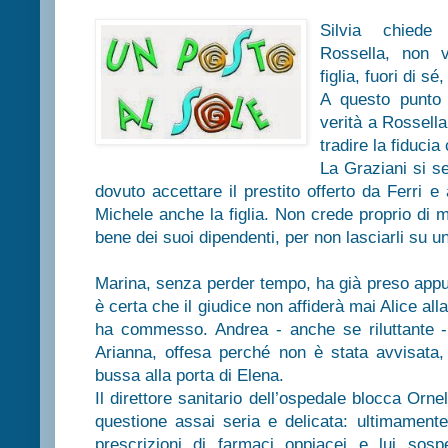
Silvia chied
Rossella, non v
figlia, fuori di sé
A questo punto 
verità a Rossell
tradire la fiducia
La Graziani si s
dovuto accettare il prestito offerto da Ferri e 
Michele anche la figlia. Non crede proprio di me
bene dei suoi dipendenti, per non lasciarli su u
Marina, senza perder tempo, ha già preso appu
è certa che il giudice non affiderà mai Alice al
ha commesso. Andrea - anche se riluttante - s
Arianna, offesa perché non è stata avvisata,
bussa alla porta di Elena.
Il direttore sanitario dell’ospedale blocca Orne
questione assai seria e delicata: ultimamente
prescrizioni di farmaci oppiacei e lui sos