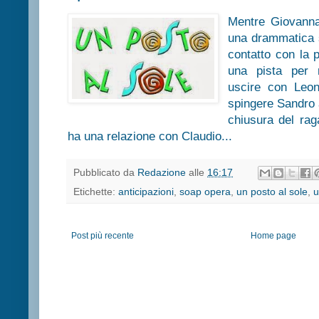
Mentre Giovanna
una drammatica s
contatto con la p
una pista per r
uscire con Leon
spingere Sandro a
chiusura del ra
ha una relazione con Claudio...
Pubblicato da
Redazione
alle
16:17
Etichette:
anticipazioni
,
soap opera
,
un posto al sole
,
u
Post più recente
Home page