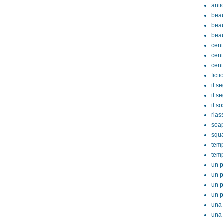
anti
beau
beau
beau
cent
cent
cent
ficti
il s
il s
il s
rias
soa
squ
tem
temp
un p
un p
un p
un p
una 
una 