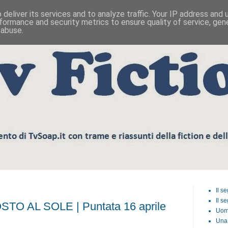
deliver its services and to analyze traffic. Your IP address and
formance and security metrics to ensure quality of service, ge
 abuse.
Il s
Il s
TO AL SOLE | Puntata 16 aprile
Uom
Una 