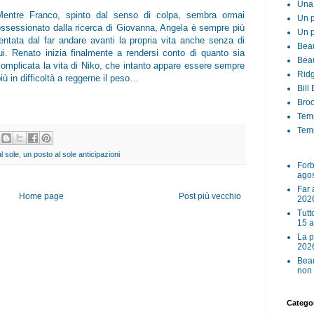
Una 
Mentre Franco, spinto dal senso di colpa, sembra ormai
Un p
ossessionato dalla ricerca di Giovanna, Angela è sempre più
Un p
tentata dal far andare avanti la propria vita anche senza di
Beau
lui. Renato inizia finalmente a rendersi conto di quanto sia
Beau
complicata la vita di Niko, che intanto appare essere sempre
Ridg
iù in difficoltà a reggerne il peso…
Bill
Broo
Tem
Temp
l sole
,
un posto al sole anticipazioni
Forb
ago
Far 
Home page
Post più vecchio
202
Tutt
15 
La p
202
Beau
non 
Categor