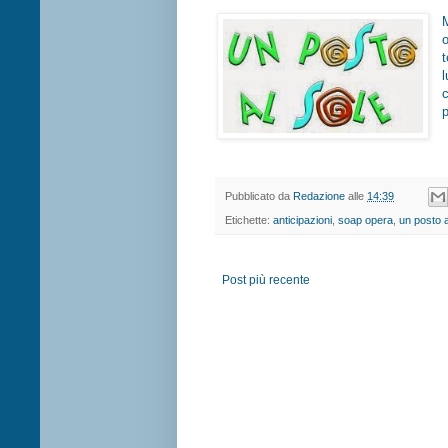
p
Pubblicato da
Redazione
alle
14:39
Etichette:
anticipazioni
,
soap opera
,
un posto a
Post più recente