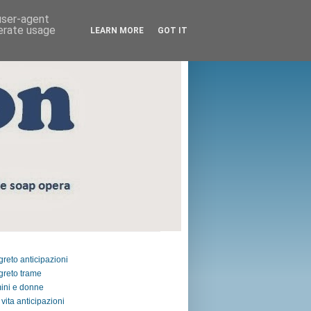
 user-agent
nerate usage
LEARN MORE
GOT IT
egreto anticipazioni
egreto trame
ini e donne
vita anticipazioni