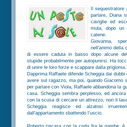
Il sequestratore 
parlare, Diana s
caviglie ed esc
muta, dopo un p
catene.
Giovanna, spe
nell'animo della
di essere caduta in basso dopo alcune de
stupide probabilmente per autopunirsi. Ha tocc
di unire le loro forze e scappare dalla prigionia.
Dapprima Raffaele difende Scheggia dai dubbi c
avere sul ragazzo, ma poi, quando Giacomo si
per parlare con Viola, Raffaele abbandona la g
casa. Scheggia sembra perplesso, ed ancora di
con la scusa di cercare un attrezzo, non li lasc
Scheggia reagisce ed alzatosi irruente
dall'appartamento sbattendo l’uscio.
Roberto rincasa con la coda fra le gambe, è in