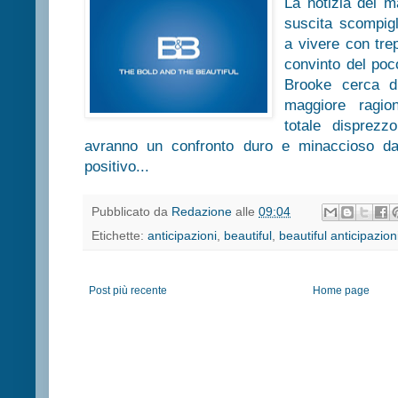
La notizia del 
suscita scompigl
a vivere con tre
convinto del po
Brooke cerca d
maggiore ragio
totale disprez
avranno un confronto duro e minaccioso da
positivo...
Pubblicato da
Redazione
alle
09:04
Etichette:
anticipazioni
,
beautiful
,
beautiful anticipazion
Post più recente
Home page