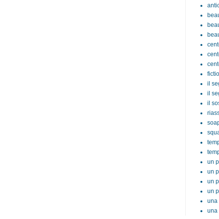
anti
beau
beau
beau
cent
cent
cent
ficti
il s
il s
il s
rias
soa
squ
tem
temp
un p
un p
un p
un p
una 
una 