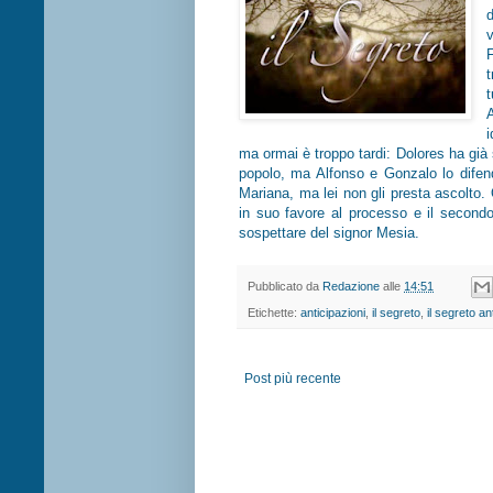
d
ma ormai è troppo tardi: Dolores ha già 
popolo, ma Alfonso e Gonzalo lo difendo
Mariana, ma lei non gli presta ascolto.
in suo favore al processo e il second
sospettare del signor Mesia.
Pubblicato da
Redazione
alle
14:51
Etichette:
anticipazioni
,
il segreto
,
il segreto an
Post più recente