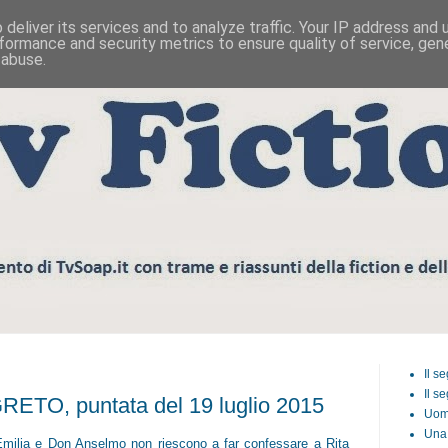
deliver its services and to analyze traffic. Your IP address and
formance and security metrics to ensure quality of service, ge
 abuse.
Il s
Il s
ETO, puntata del 19 luglio 2015
Uom
Una 
Emilia e Don Anselmo non riescono a far confessare a Rita