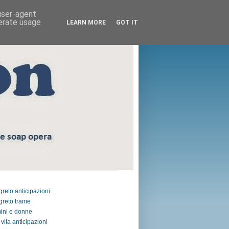
 user-agent
nerate usage
LEARN MORE
GOT IT
egreto anticipazioni
egreto trame
ini e donne
vita anticipazioni