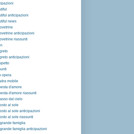
cipazioni
tiful
tiful anticipazioni
tiful news
ovetrine
ovetrine anticipazioni
ovetrine riassunti
on
egreto
egreto anticipazioni
ospetto
sunti
p opera
adra mobile
pesta d'amore
esta d'amore riassunti
asso dal cielo
osto al sole
osto al sole anticipazioni
osto al sole riassunti
grande famiglia
grande famiglia anticipazioni