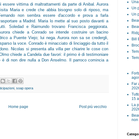
Una 
i essere vittima di maltrattamenti da parte di Anibal. Aurora
Un p
visita Maria e crede che abbia bisogno solo di riposo, ma
Un p
Fernando non sembra essere d'accordo e prova a farla
Beau
trasportare a Madrid. Maria lo mette al suo posto davanti a
tutti. Soledad e Raimundo trovano Francisca peggiorata.
Beau
Aurora chiede a Conrado se intende costruire un bacino
Ridg
idrico a Puente Viejo; lui nega. Aurora non sa se credergli,
Bill
sparso la voce. Conrado è minacciato di linciaggio da tutto il
Broo
no. Nicolas si presenta alla villa per chiarire le cose con
Tem
 Olmo chiede a Candela due favori: il primo è di testimoniare
Temp
o è di non dire nulla a Don Anselmo. Il parroco comincia a
Forb
ago
Far 
202
ticipazioni
,
soap opera
Tutt
15 
La p
Home page
Post più vecchio
202
Beau
non 
Categor