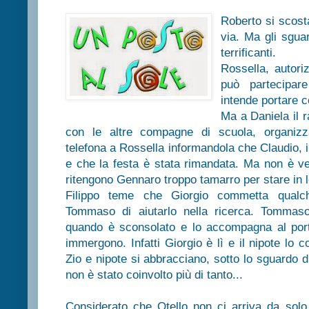
Roberto si scost
via. Ma gli sgua
terrificanti.
Rossella, autori
può partecipar
intende portare 
Ma a Daniela il 
con le altre compagne di scuola, organizza
telefona a Rossella informandola che Claudio, i
e che la festa è stata rimandata. Ma non è ve
ritengono Gennaro troppo tamarro per stare in 
Filippo teme che Giorgio commetta qual
Tommaso di aiutarlo nella ricerca. Tommaso
quando è sconsolato e lo accompagna al porto
immergono. Infatti Giorgio è lì e il nipote lo c
Zio e nipote si abbracciano, sotto lo sguardo 
non è stato coinvolto più di tanto...
Considerato che Otello non ci arriva da solo,