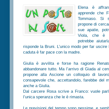
Elena è affran
apprende che Fe
Tommaso. Si se
propone di cercar
sue apatie, potr
Viola, che è gi
potrebbe aiutar
risponde la Bruni. L’unico modo per far uscire E
caduta è far pace con la madre.
Giulia è avvilita e forse ha ragione Rena
abbandonare tutto. Ma l’arrivo di Giada al cen
propone alla Ascione un colloquio di lavor
consapevole che, accettandolo, farebbe del 
anche a Giulia.
Dal carcere Rosa scrive a Franco: vuole parlar
l’unica speranza che le è rimasta.
Le previsioni del tempo sono pessime, e semb