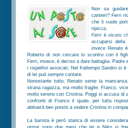
Non sa guidare
cantieri? Ferri rid
che li vuole por
ripicca.
Ferri è sicuro c
occuparsi della 
invece Renato è 
Roberto di non cercare lo scontro con il figl
Ferri, invece, è deciso a dare battaglia. Padre 
i rispettivi avvocati. Nel frattempo Sandro si è
di lei può sempre contare.
Nonostante tutto, Renato sente la mancanza
strana ragazza, ma molto fragile. Franco, vic
molto sereno con Cristina. Poggi si accusa di 
confronti di Franco il quale, per tutta rispo
abituerà ben presto a vedere Cristina in compagn
La barista è però stanca di essere consider
ormai sono due mesi che lei e Niko si fre