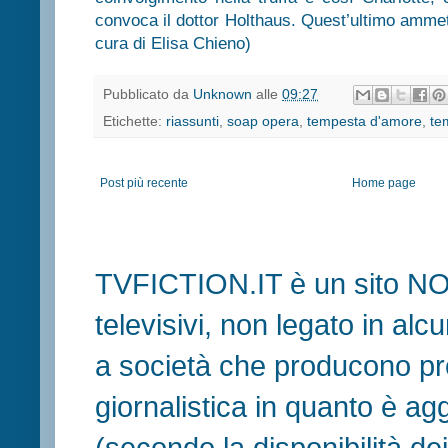
convoca il dottor Holthaus. Quest’ultimo ammet
cura di Elisa Chieno)
Pubblicato da
Unknown
alle
09:27
Etichette:
riassunti
,
soap opera
,
tempesta d'amore
,
te
Post più recente
Home page
TVFICTION.IT è un sito N
televisivi, non legato in al
a società che producono pr
giornalistica in quanto è ag
(secondo la disponibilità de