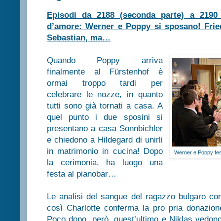
Episodi da 2188 (seconda parte) a 2190
d’amore: Werner e Poppy si sposano! Fried
Sebastian, ma…
Quando Poppy arriva
finalmente al Fürstenhof è
ormai troppo tardi per
celebrare le nozze, in quanto
tutti sono già tornati a casa. A
quel punto i due sposini si
presentano a casa Sonnbichler
e chiedono a Hildegard di unirli
in matrimonio in cucina! Dopo
Werner e Poppy fes
la cerimonia, ha luogo una
festa al pianobar…
Le analisi del sangue del ragazzo bulgaro co
così Charlotte conferma la pro pria donazione
Poco dopo, però, quest’ultimo e Niklas vedon