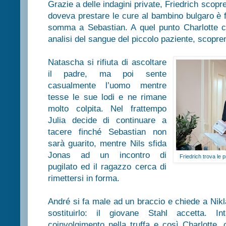
Grazie a delle indagini private, Friedrich scop
doveva prestare le cure al bambino bulgaro è f
somma a Sebastian. A quel punto Charlotte ch
analisi del sangue del piccolo paziente, scopr
Natascha si rifiuta di ascoltare
il padre, ma poi sente
casualmente l’uomo mentre
tesse le sue lodi e ne rimane
molto colpita. Nel frattempo
Julia decide di continuare a
tacere finché Sebastian non
sarà guarito, mentre Nils sfida
Jonas ad un incontro di
Friedrich trova le
pugilato ed il ragazzo cerca di
rimettersi in forma.
André si fa male ad un braccio e chiede a Nikl
sostituirlo: il giovane Stahl accetta. I
coinvolgimento nella truffa e così Charlotte,